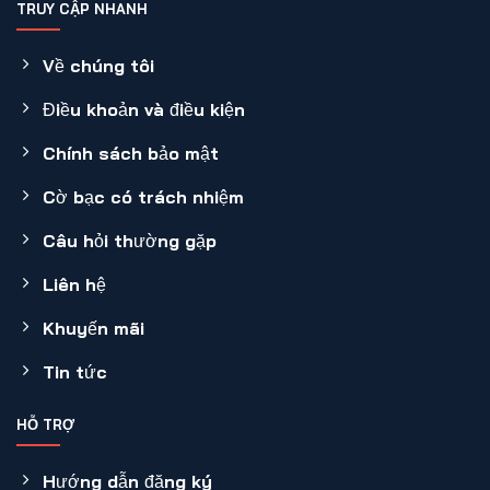
TRUY CẬP NHANH
Về chúng tôi
Điều khoản và điều kiện
Chính sách bảo mật
Cờ bạc có trách nhiệm
Câu hỏi thường gặp
Liên hệ
Khuyến mãi
Tin tức
HỖ TRỢ
Hướng dẫn đăng ký