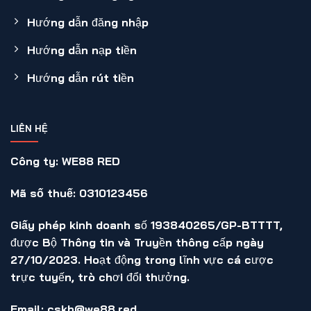
Hướng dẫn đăng nhập
Hướng dẫn nạp tiền
Hướng dẫn rút tiền
LIÊN HỆ
Công ty
: WE88 RED
Mã số thuế
: 0310123456
Giấy phép kinh doanh
số 193840265/GP-BTTTT,
được Bộ Thông tin và Truyền thông cấp ngày
27/10/2023. Hoạt động trong lĩnh vực cá cược
trực tuyến, trò chơi đổi thưởng.
Email
: cskh@we88.red