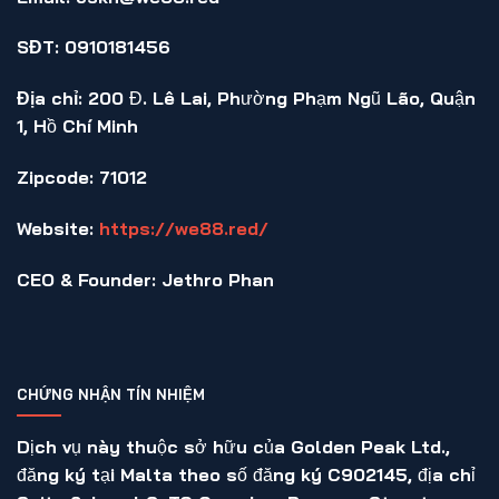
SĐT
: 0910181456
Địa chỉ
: 200 Đ. Lê Lai, Phường Phạm Ngũ Lão, Quận
1, Hồ Chí Minh
Zipcode
: 71012
Website
:
https://we88.red/
CEO & Founder:
Jethro Phan
CHỨNG NHẬN TÍN NHIỆM
Dịch vụ này thuộc sở hữu của
Golden Peak Ltd.
,
đăng ký tại
Malta
theo số đăng ký
C902145
, địa chỉ