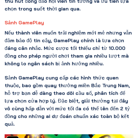
thu hút đông đảo hội viên tin tưởng và ưu tiên lựa
chọn trong suốt thời gian qua.
Sảnh GamePlay
Nếu thành viên muốn trải nghiệm mới mẻ nhưng vẫn
đảm bảo độ tin cậy, GamePlay chính là lựa chọn
đáng cân nhắc. Mức cược tối thiểu chỉ từ 10.000
đồng cho phép người chơi tham gia nhiều lượt mà
không lo ngân sách bị ảnh hưởng nhiều.
Sảnh GamePlay cung cấp các hình thức quen
thuộc, bao gồm quay thưởng miền Bắc Trung Nam,
hỗ trợ bạn dễ dàng theo dõi cầu số, phân tích để
lựa chọn cửa hợp lý. Đặc biệt, giải thưởng tại đây
vô cùng hấp dẫn với mức tối đa có thể lên đến 2 tỷ
đồng cho những ai dự đoán chuẩn xác toàn bộ kết
quả.