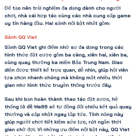
Để tạo nên trải nghiệm đa dạng dành cho người
chơi, nhà cái hợp tác cùng các nhà cung cấp game
uy tín hàng đầu. Hai sảnh nổi bật nhất gồm:
Sảnh QQ Viet
Sảnh QQ Viet ghi điểm nhờ sự đa dạng trong các
hình thức đặt cược gồm ba càng, xiên hai, xiên ba,
cùng quay thưởng ba miền Bắc Trung Nam. Giao
diện được thiết kế trực quan, dễ nhìn, giúp hội viên
lựa chọn nhanh chóng mà không mất nhiều thời
gian như hình thức truyền thống trước đây.
Sau khi bạn hoàn thành thao tác đặt cược, hệ
thống
lô đề We88
sẽ tự động đối chiếu kết quả quay
thưởng và cập nhật ngay lập tức. Tính năng này
giúp người chơi tiết kiệm sức lực, rút ngắn thời
gian chờ đợi. Vì những ưu điểm nổi bật này, QQ Viet