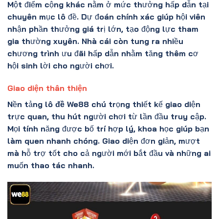
Một điểm cộng khác nằm ở mức thưởng hấp dẫn tại
chuyên mục lô đề. Dự đoán chính xác giúp hội viên
nhận phần thưởng giá trị lớn, tạo động lực tham
gia thường xuyên. Nhà cái còn tung ra nhiều
chương trình ưu đãi hấp dẫn nhằm tăng thêm cơ
hội sinh lời cho người chơi.
Giao diện thân thiện
Nền tảng
lô đề We88
chú trọng thiết kế giao diện
trực quan, thu hút người chơi từ lần đầu truy cập.
Mọi tính năng được bố trí hợp lý, khoa học giúp bạn
làm quen nhanh chóng. Giao diện đơn giản, mượt
mà hỗ trợ tốt cho cả người mới bắt đầu và những ai
muốn thao tác nhanh.