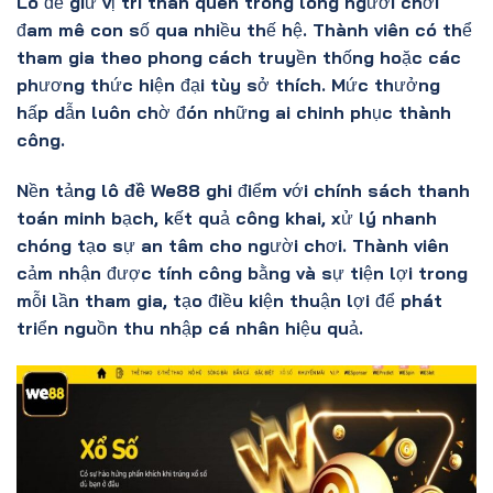
Lô đề giữ vị trí thân quen trong lòng người chơi
đam mê con số qua nhiều thế hệ. Thành viên có thể
tham gia theo phong cách truyền thống hoặc các
phương thức hiện đại tùy sở thích. Mức thưởng
hấp dẫn luôn chờ đón những ai chinh phục thành
công.
Nền tảng
lô đề We88
ghi điểm với chính sách thanh
toán minh bạch, kết quả công khai, xử lý nhanh
chóng tạo sự an tâm cho người chơi. Thành viên
cảm nhận được tính công bằng và sự tiện lợi trong
mỗi lần tham gia, tạo điều kiện thuận lợi để phát
triển nguồn thu nhập cá nhân hiệu quả.