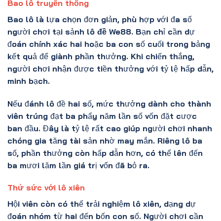
Bao lô truyền thống
Bao lô là lựa chọn đơn giản, phù hợp với đa số
người chơi tại sảnh
lô đề We88
. Bạn chỉ cần dự
đoán chính xác hai hoặc ba con số cuối trong bảng
kết quả để giành phần thưởng. Khi chiến thắng,
người chơi nhận được tiền thưởng với tỷ lệ hấp dẫn,
minh bạch.
Nếu đánh lô đề hai số, mức thưởng dành cho thành
viên trúng đạt ba phẩy năm lần số vốn đặt cược
ban đầu. Đây là tỷ lệ rất cao giúp người chơi nhanh
chóng gia tăng tài sản nhờ may mắn. Riêng lô ba
số, phần thưởng còn hấp dẫn hơn, có thể lên đến
ba mươi lăm lần giá trị vốn đã bỏ ra.
Thử sức với lô xiên
Hội viên còn có thể trải nghiệm lô xiên, dạng dự
đoán nhóm từ hai đến bốn con số. Người chơi cần