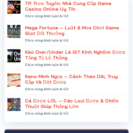
TP Trực Tuyến: Nhà Cung Cấp Game
Casino Online Uy Tín
ở
Chức năng bình luận bị tắt
TP
Trực
Mega Fortune – Luật & Mẹo Chơi Game
Tuyến:
Slot Đổi Thưởng
Nhà
ở
Chức năng bình luận bị tắt
Cung
Mega
Cấp
Fortune
Kèo Over/Under Là Gì? Kinh Nghiệm Cược
Game
–
Casino
Tăng Tỷ Lệ Thắng
Luật
Online
ở
Chức năng bình luận bị tắt
&
Uy
Kèo
Mẹo
Tín
Over/Under
Keno Minh Ngọc – Cách Theo Dõi, Truy
Chơi
Là
Game
Cập Và Đặt Cược
Gì?
Slot
ở
Chức năng bình luận bị tắt
Kinh
Đổi
Keno
Nghiệm
Thưởng
Minh
Cá Cược LOL – Các Loại Cược & Chiến
Cược
Ngọc
Tăng
Thuật Giúp Thắng Lớn
–
Tỷ
ở
Chức năng bình luận bị tắt
Cách
Lệ
Cá
Theo
Thắng
Cược
Dõi,
LOL
Truy