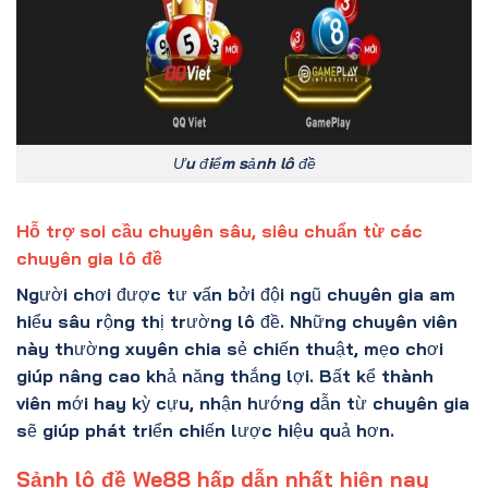
Ưu điểm sảnh lô đề
Hỗ trợ soi cầu chuyên sâu, siêu chuẩn từ các
chuyên gia lô đề
Người chơi được tư vấn bởi đội ngũ chuyên gia am
hiểu sâu rộng thị trường lô đề. Những chuyên viên
này thường xuyên chia sẻ chiến thuật, mẹo chơi
giúp nâng cao khả năng thắng lợi. Bất kể thành
viên mới hay kỳ cựu, nhận hướng dẫn từ chuyên gia
sẽ giúp phát triển chiến lược hiệu quả hơn.
Sảnh lô đề We88 hấp dẫn nhất hiện nay