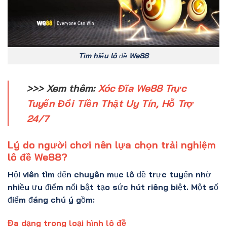
Tìm hiểu lô đề We88
>>> Xem thêm:
Xóc Đĩa We88 Trực
Tuyến Đổi Tiền Thật Uy Tín, Hỗ Trợ
24/7
Lý do người chơi nên lựa chọn trải nghiệm
lô đề We88?
Hội viên tìm đến chuyên mục lô đề trực tuyến nhờ
nhiều ưu điểm nổi bật tạo sức hút riêng biệt. Một số
điểm đáng chú ý gồm:
Đa dạng trong loại hình lô đề